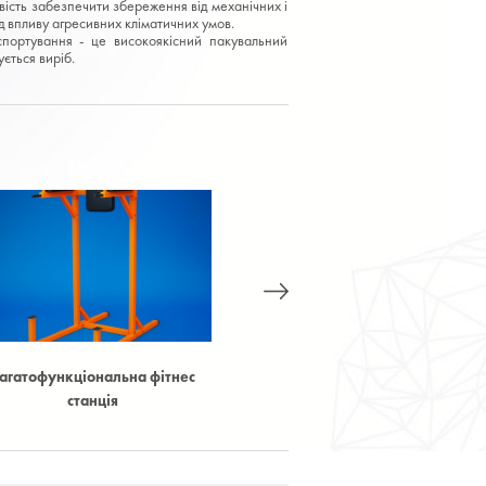
ість забезпечити збереження від механічних і
ід впливу агресивних кліматичних умов.
портування - це високоякісний пакувальний
ється виріб.
Балансир з деревини
Балансувальні камені