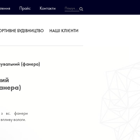
лення
Прайс
Контакти
ОРТИВНЕ БУДІВНИЦТВО
НАШІ КЛІЄНТИ
нувальний (фанера)
ний
анера)
 з вс. фанери
 впливу вологи.