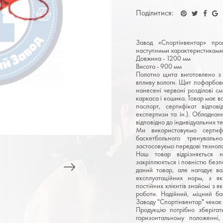
Поділитися:
Завод «Спортінвентар» про
наступними характеристиками
Довжина - 1200 мм
Висота - 900 мм
Полотно щита виготовлено з
впливу вологи. Щит пофарбов
нанесені червоні розділові см
каркаса і кошика. Товар має в
паспорт, сертифікат відповід
експертизи та ін.). Обладна
відповідно до індивідуальних 
Ми використовуємо сертиф
баскетбольного тренувальн
застосовуємо передові техноло
Наш товар відрізняється н
закріплюється і повністю безп
даний товар, але нагадує ва
експлуатаційних норм, з я
постійних клієнтів знайомі з як
роботи. Надійний, міцний ба
Заводу "Спортінвентар" чекає 
Продукцію потрібно зберігат
горизонтальному положенні