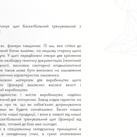
понує щит баскетбольний тренувальний з
:
 вс. фанери товщиною 15 мм, яка стійка до
аний білою емаллю, на лицьову сторону щита
уги. У щиті передбачені отвори для кріплення
сю необхідну технічну документацію (технічний
ності, висновок санітарної епідеміологічної
ння також може бути виконано на замовлення
технічних характеристик замовника.
іковані матеріали для виробництва щита
ого (фанера) виключно високої якості і
гії виробництва.
адійністю і якістю виробництва, надійно
ечний для оточуючих. Завод надає гарантію на
м про те, що ви зобов'язані дотримуватися
кими ви будете ознайомлені. Безліч наших
істю нашої продукції, і вони в захваті від нашої
скетбольний тренувальний щит (фанера) від
вас, готовий до бою вже сьогодні.
и в спеціальному складському приміщенні в
, в складеному стані, в сухих опалюваних