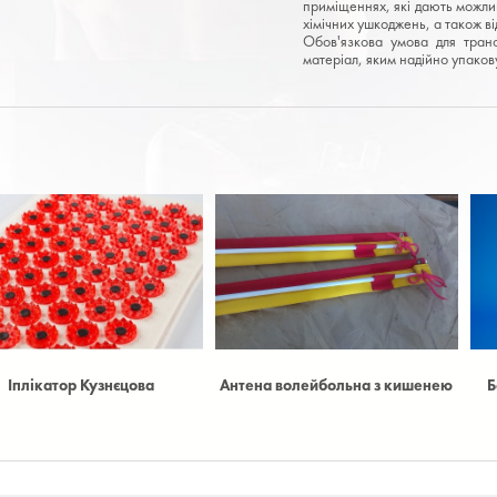
приміщеннях, які дають можлив
хімічних ушкоджень, а також в
Обов'язкова умова для транс
матеріал, яким надійно упакову
нтена волейбольна з кишенею
Багатофункціональна фітнес
станція