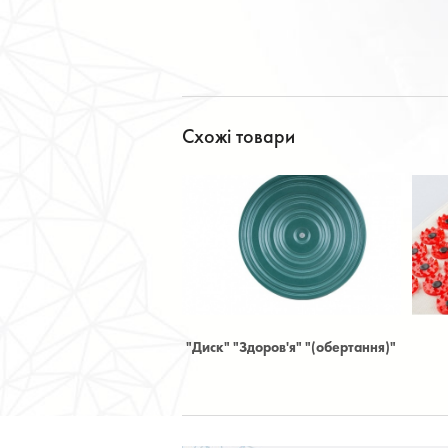
Схожі товари
ск" "Здоров'я" "(обертання)"
Іплікатор Кузнєцова
А