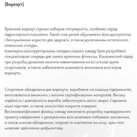
(Воркаут)
Вуличний воркаут стрімко набирає популярність, особливо серед
підростаючого покоління. Такий стан речей обумовлено його доступністю
і безсумнівною користю для здоров'я, а також досягненням естетичного
атлетичної статури.
Інженерно-конструкторським складом нашого заводу були розроблені
спеціалізовані снаряди для занять вуличним фітнесом. Комплексний підхід
при розробці дозволив охопити навантаження на всі м'язові групи
спортсменів, а також забезпечити можливість виконання всіх вправ
воркаута.
Спортивне обладнання для воркаута, вироблене на нашому підприємстві,
виготовляється виключно з якісних сертифікованих матеріалів. Високу
надійність і довговічність виробів забезпечують якісні зварні з'єднання,
міцні підстави, а також зносостійкі покриття поверхні.
Висококваліфіковані фахівці заводу виконають розробку індивідуального
проекту майданчика з урахуванням всіх можливих побажань замовника,
а також монтаж обладнання, огорожі та освітлення на місці, крім того
можливе здійснення шефмонтажу.