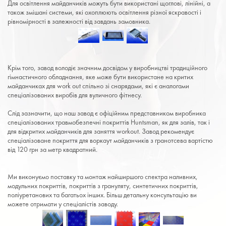
Для освітлення майданчиків можуть бути використані щоглові, лінійні, а
також змішані системи, які охоплюють освітлення різної яскравості і
рівномірності в залежності від завдань замовника.
Крім того, завод володіє значним досвідом у виробництві традиційного
гімнастичного обладнання, яке може бути використане на критих
майданчиках для work out спільно зі снарядами, які є аналогами
спеціалізованих виробів для вуличного фітнесу.
Слід зазначити, що наш завод є офіційним представником виробника
спеціалізованих травмобезпечні покриттів Huntsman, як для залів, так і
для відкритих майданчиків для заняття workout. Завод рекомендує
спеціалізоване покриття для воркаут майданчиків з гранотсева вартістю
від 120 грн за метр квадратний.
Ми виконуємо поставку та монтаж найширшого спектра наливних,
модульних покриттів, покриттів з грануляту, синтетичних покриттів,
поліуретанових та багатьох інших. Більш детальну консультацію ви
можете отримати у спеціалістів заводу.