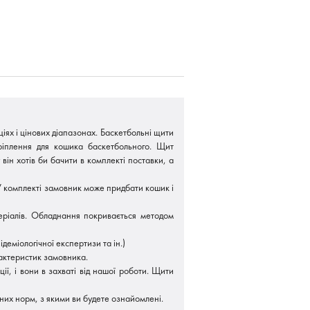
ях і цінових діапазонах. Баскетбольні щити
кріплення для кошика баскетбольного. Щит
ін хотів би бачити в комплекті поставки, а
У комплекті замовник може придбати кошик і
еріалів. Обладнання покривається методом
деміологічної експертизи та ін.)
рактеристик замовника.
ії, і вони в захваті від нашої роботи. Щити
них норм, з якими ви будете ознайомлені.