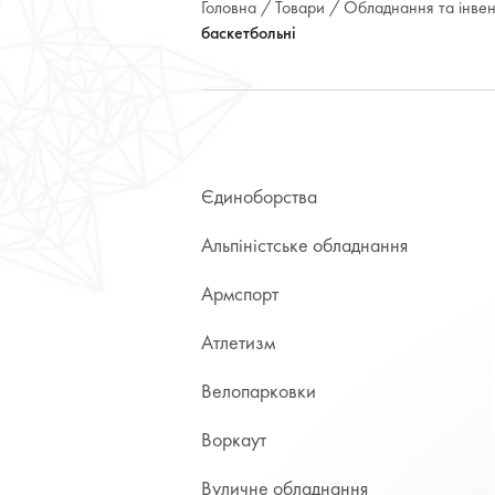
Головна /
Товари /
Обладнання та інвен
баскетбольні
Єдиноборства
Альпіністське обладнання
Армспорт
Атлетизм
Велопарковки
Воркаут
Вуличне обладнання