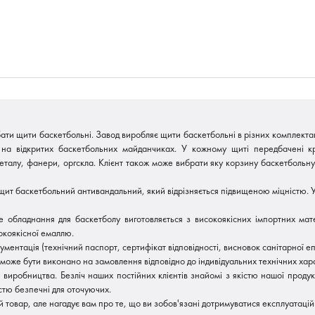
ти щити баскетбольні. Завод виробляє щити баскетбольні в різних комплектаці
і на відкритих баскетбольних майданчиках. У кожному щиті передбачені 
талу, фанери, оргскла. Клієнт також може вибрати яку корзину баскетбольну в
ит баскетбольний антивандальний, який відрізняється підвищеною міцністю. 
е обладнання для баскетболу виготовляється з високоякісних імпортних мат
коякісної емаллю.
ументація (технічний паспорт, сертифікат відповідності, висновок санітарної епі
 може бути виконано на замовлення відповідно до індивідуальних технічних ха
ю виробництва. Безліч наших постійних клієнтів знайомі з якістю нашої продукц
стю безпечні для оточуючих.
товар, але нагадує вам про те, що ви зобов'язані дотримуватися експлуатацій