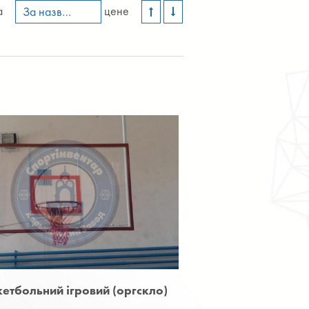
а
цене
За назвою А-Я
етбольний ігровий (оргскло)