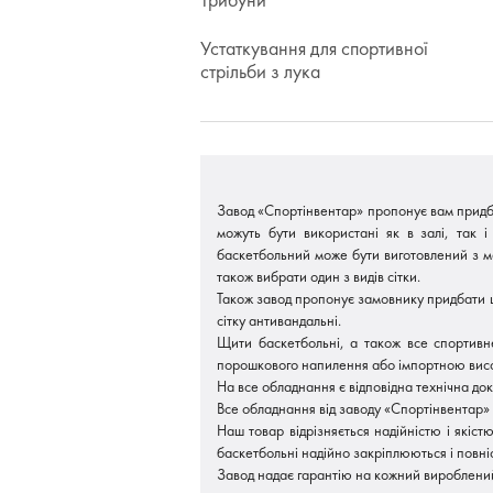
Устаткування для спортивної
стрільби з лука
Завод «Спортінвентар» пропонує вам придба
можуть бути використані як в залі, так 
баскетбольний може бути виготовлений з ме
також вибрати один з видів сітки.
Також завод пропонує замовнику придбати щ
сітку антивандальні.
Щити баскетбольні, а також все спортивн
порошкового напилення або імпортною висо
На все обладнання є відповідна технічна док
Все обладнання від заводу «Спортінвентар»
Наш товар відрізняється надійністю і якіст
баскетбольні надійно закріплюються і повні
Завод надає гарантію на кожний вироблений 