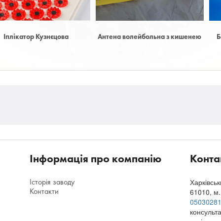
а
Антена волейбольна з кишенею
Багатофункціональна
станція
Інформація про компанію
Конта
Історія заводу
Харківсь
Контакти
61010
,
м.
0503028
консульта