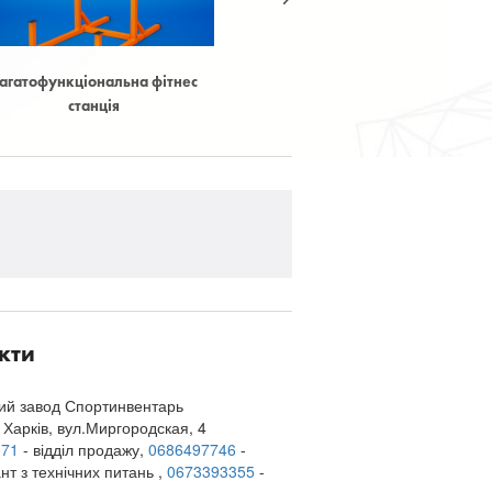
 фітнес
Балансир з деревини
Балансувальні 
кти
кий завод Спортинвентарь
 Харків
,
вул.Миргородская, 4
171
- відділ продажу,
0686497746
-
нт з технічних питань
,
0673393355
-