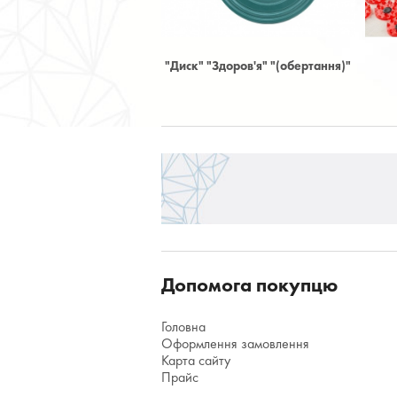
асом
"Диск" "Здоров'я" "(обертання)"
Іплікатор Кузнєцов
Допомога покупцю
Головна
Оформлення замовлення
Карта сайту
Прайс