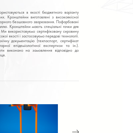
ристовуються в якості бюджетного варіанту
них. Кронштейни виготовлені з високоякісної
рторного безшовного зварювання. Пофарбовані
ллю. Кронштейни мають спеціальні гачки для
ї. Ми використовуємо сертифіковану сировину
кої якості і застосовуємо передові технології.
нічну документацію (техпаспорт, сертифікат
тарної епідеміологічної експертизи та ін.).
ути виконано на замовлення відповідно до
пця.