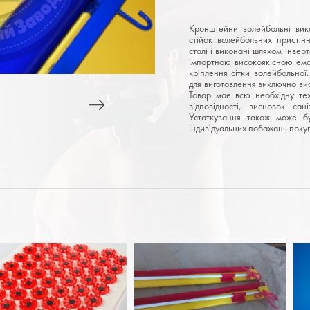
Кронштейни волейбольні вико
стійок волейбольних пристін
сталі і виконані шляхом інве
імпортною високоякісною ема
кріплення сітки волейбольно
для виготовлення виключно висо
Товар має всю необхідну тех
відповідності, висновок сані
Устаткування також може б
індивідуальних побажань поку