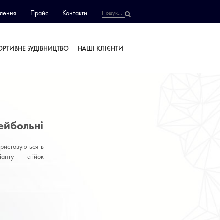
лення
Прайс
Контакти
ОРТИВНЕ БУДІВНИЦТВО
НАШІ КЛІЄНТИ
ейбольні
ристовуються в
іанту стійок