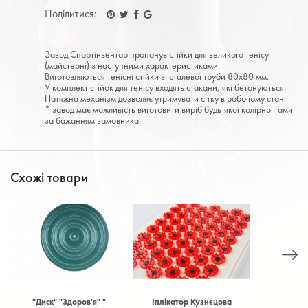
Поділитися:
Завод Спортінвентар пропонує стійки для великого тенісу
(майстерні) з наступними характеристиками:
Виготовляються тенісні стійки зі сталевої труби 80х80 мм.
У комплект стійок для тенісу входять стакани, які бетонуються.
Натяжна механізм дозволяє утримувати сітку в робочому стані.
* завод має можливість виготовити виріб будь-якої колірної гами
за бажанням замовника.
Схожі товари
м
"Диск" "Здоров'я" "
Іплікатор Кузнєцова
Антена в