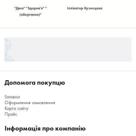
Диск" "Здоров'я" "
Іплікатор Кузнєцова
Антена волейболь
(обертання)"
кишенею
Допомога покупцю
Головна
Оформлення замовлення
Карта сайту
Прайс
Інформація про компанію