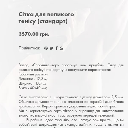
Сітка для великого
тенісу (стандарт)
3570.00 грн.
Поділитися:
Завод «Спортінвентар» пропонує вам придбати Сітку для
великого тенісу (стандартну) з наступними параметрами:
Габаритні розміри:
Довжина - 12,8 м;
Ширина - 1,07 м;
Вічко - 40х40 мм;
Сітка виготовлена зі шнура темного відтінку діаметром 2,5 мм.
Обшивка щільною тканиною виконана по верхній і двох бічних
крайках сітки. Верхня кромка відстрочена під натяжний трос.
Ми використовуємо сертифіковану сировину для виготовлення
виключно високої якості і застосовуємо передові технології.
Виробник надає гарантію, але нагадує вам про те, що ви
зобов'язані дотримуватися експлуатаційних норм, з якими ви