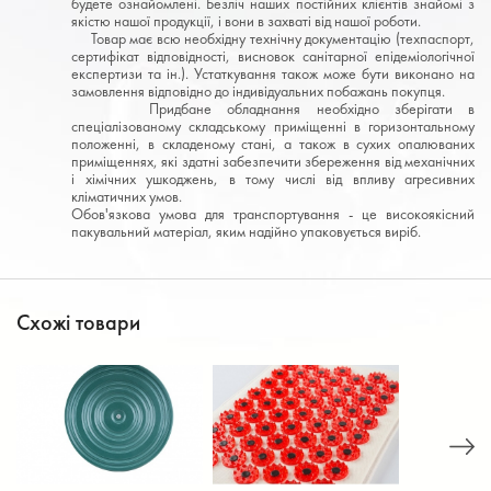
будете ознайомлені. Безліч наших постійних клієнтів знайомі з
якістю нашої продукції, і вони в захваті від нашої роботи.
Товар має всю необхідну технічну документацію (техпаспорт,
сертифікат відповідності, висновок санітарної епідеміологічної
експертизи та ін.). Устаткування також може бути виконано на
замовлення відповідно до індивідуальних побажань покупця.
Придбане обладнання необхідно зберігати в
спеціалізованому складському приміщенні в горизонтальному
положенні, в складеному стані, а також в сухих опалюваних
приміщеннях, які здатні забезпечити збереження від механічних
і хімічних ушкоджень, в тому числі від впливу агресивних
кліматичних умов.
Обов'язкова умова для транспортування - це високоякісний
пакувальний матеріал, яким надійно упаковується виріб.
Схожі товари