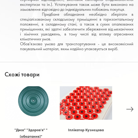
експертизи та ін.). Устаткування також може бути виконано на
замовлення відповідно до індивідуальних побажань покупця.
Придбане обладнання необхідно зберігати в
спеціалізованому складському приміщенні в горизонтальному
положенні, в складеному стані, а також в сухих опалюваних
приміщеннях, які здатні забезпечити збереження від механічних
і хімічних ушкоджень, в тому числі від впливу агресивних
кліматичних умов.
Обов'язкова умова для транспортування - це високоякісний
пакувальний матеріал, яким надійно упаковується виріб.
Схожі товари
"
Іплікатор Кузнєцова
Антена волейбольна з
Багато
кишенею