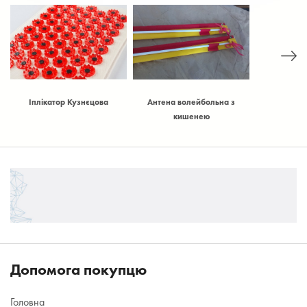
Іплікатор Кузнєцова
Антена волейбольна з
Багатофункц
кишенею
с
Допомога покупцю
Головна