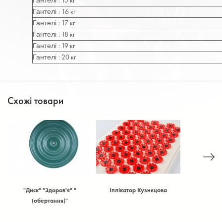
: 15 кг
Гантелі
: 16 кг
Гантелі
: 17 кг
Гантелі
: 18 кг
Гантелі
: 19 кг
Гантелі
: 20 кг
Гантелі
Схожі товари
м
"Диск" "Здоров'я" "
Іплікатор Кузнєцова
Антена в
(обертання)"
ки