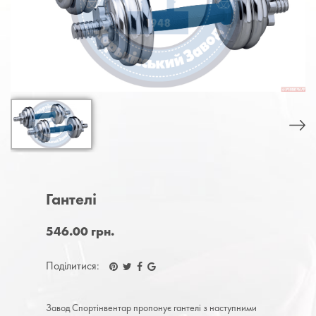
: 19 кг
880
: 20 кг
922
Гантелі
546.00 грн.
Поділитися:
Завод Спортінвентар пропонує гантелі з наступними