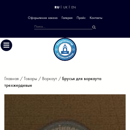
RU
UK
EN
Оформление заказа
Галерея
Прайс
Контакты
Главная /
Товары /
Воркаут /
Брусья для воркаута
трехжердевые