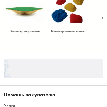
Балансир спортивный
Балансировочные камни
Барьер лег
регулируе
Помощь покупателю
Главная