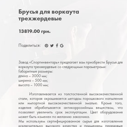
Брусья для воркаута
трехжердевые
13819.00 грн.
Поделиться:
Завод «Спортинвентарь» предлагает вам приобрести Брусья для
воркаута трехжердевые со следующими параметрами:
Габаритные размеры:
длина – 3000 мм;
ширина – 500 мм;
высота – 1000 мм;
Изготавливается из толстостенной высококачественной
стали, которая окрашивается методом порошкового напыления
или импортной высококачественной эмалью. Кроме того,
изделие обрабатывается антикоррозийным веществом, что
позволяет увеличить срок эксплуатации. Цвет оборудования
может быть изменен по желанию заказчика.
Мы используем сертифицированное сырье для изготовления
исключительно высокого качества и применяем передовые