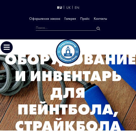
RU
UK
EN
Оформление заказа
Галерея
Прайс
Контакты
ОБОРУДОВАНИЕ
И ИНВЕНТАРЬ
ДЛЯ
ПЕЙНТБОЛА,
СТРАЙКБОЛА