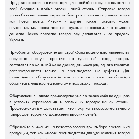
Продажа спортивного инвентаря для страйкбола осуществляется по
всей Украине в любые уголки нашей страны. Отправка товара
может быть выполнена через любые транспортные компании, такие
как Новая почта, Интайм и другие, также поставка может
осуществляться через частные грузовые перевозки, что намного
дешевле. Также поставка товара осуществляется и за пределы
Украины.
Приобретая оборудование для страйкбола нашего изготовления, вы
получаете полную гарантию на купленный товар, которая
составляет по меньшей мере двенадцать месяцев, однако гарантия
распространяется только на производственные дефекты. Для
гарантийного обслуживания вам опять же просто необходимо
обратится к нашим специалистам и вам окажут помощь.
Оборудование нашего производства уже показало себя не один раз
в условиях соревнований в различных городах нашей страны.
Профессионализм доказывает, что покупка высококачественного
товара дает гарантию достижения высоких целей.
Обращайте внимание на качество товара при выборе поставщика
продукции, так как многие производители для удешевления товара
используют китайские составляющие, которые имеют повышенный