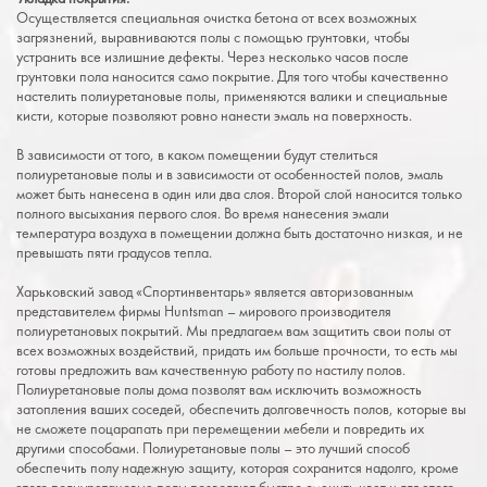
Осуществляется специальная очистка бетона от всех возможных
загрязнений, выравниваются полы с помощью грунтовки, чтобы
устранить все излишние дефекты. Через несколько часов после
грунтовки пола наносится само покрытие. Для того чтобы качественно
настелить полиуретановые полы, применяются валики и специальные
кисти, которые позволяют ровно нанести эмаль на поверхность.
В зависимости от того, в каком помещении будут стелиться
полиуретановые полы и в зависимости от особенностей полов, эмаль
может быть нанесена в один или два слоя. Второй слой наносится только
полного высыхания первого слоя. Во время нанесения эмали
температура воздуха в помещении должна быть достаточно низкая, и не
превышать пяти градусов тепла.
Харьковский завод «Спортинвентарь» является авторизованным
представителем фирмы Huntsman – мирового производителя
полиуретановых покрытий. Мы предлагаем вам защитить свои полы от
всех возможных воздействий, придать им больше прочности, то есть мы
готовы предложить вам качественную работу по настилу полов.
Полиуретановые полы дома позволят вам исключить возможность
затопления ваших соседей, обеспечить долговечность полов, которые вы
не сможете поцарапать при перемещении мебели и повредить их
другими способами. Полиуретановые полы – это лучший способ
обеспечить полу надежную защиту, которая сохранится надолго, кроме
этого полиуретановые полы позволяют быстро сменить цвет и для этого