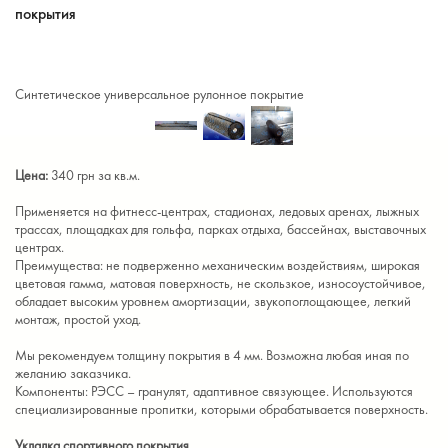
покрытия
Синтетическое универсальное рулонное покрытие
Цена:
340 грн за кв.м.
Применяется на фитнесс-центрах, стадионах, ледовых аренах, лыжных
трассах, площадках для гольфа, парках отдыха, бассейнах, выставочных
центрах.
Преимущества: не подверженно механическим воздействиям, широкая
цветовая гамма, матовая поверхность, не скользкое, износоустойчивое,
обладает высоким уровнем амортизации, звукопоглощающее, легкий
монтаж, простой уход.
Мы рекомендуем толщину покрытия в 4 мм. Возможна любая иная по
желанию заказчика.
Компоненты: РЭСС – гранулят, адаптивное связующее. Используются
специализированные пропитки, которыми обрабатывается поверхность.
Укладка спортивного покрытия