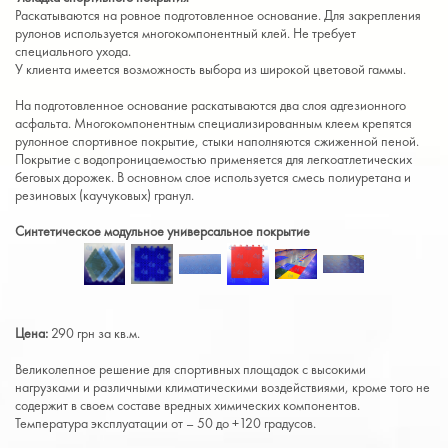
Раскатываются на ровное подготовленное основание. Для закрепления
рулонов используется многокомпонентный клей. Не требует
специального ухода.
У клиента имеется возможность выбора из широкой цветовой гаммы.
На подготовленное основание раскатываются два слоя адгезионного
асфальта. Многокомпонентным специализированным клеем крепятся
рулонное спортивное покрытие, стыки наполняются сжиженной пеной.
Покрытие с водопроницаемостью применяется для легкоатлетических
беговых дорожек. В основном слое используется смесь полиуретана и
резиновых (каучуковых) гранул.
Синтетическое модульное универсальное покрытие
Цена:
290 грн за кв.м.
Великолепное решение для спортивных площадок с высокими
нагрузками и различными климатическими воздействиями, кроме того не
содержит в своем составе вредных химических компонентов.
Температура эксплуатации от – 50 до +120 градусов.