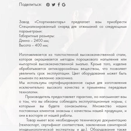
Поделиться:
Завод «Спортинвентарь» предлагает вам приобрести
Специализированный снаряд для отжиманий со следующими
параметрами:
Габаритные размеры:
Длина – 2400 мм;
Высота – 400 мм;
Изготавливается из толстостенной высококачественной стали,
которая окрашивается методом порошкового напыления или
импортной высококачественной эмалью. Кроме того, изделие
обрабатывается антикоррозийным веществом, что позволяет
увеличить срок эксплуатации. Цвет оборудования может быть
изменен по желанию заказчика.
Мы используем сертифицированное сырье для изготовления
исключительно высокого качества и применяем передовые
технологии.
Производитель предоставляет гарантию, но напоминает вам
о том, что вы обязаны соблюдать эксплуатационные нормы, с
которыми вы будете ознакомлены. Множество наших
постоянных клиентов знакомы с качеством нашей продукции, и
они в восторге от нашей работы.
Товар имеет всю необходимую техническую документацию
(техпаспорт, сертификат соответствия, заключение санитарной
эпидемиологической экспертизы и др.). Оборудование также