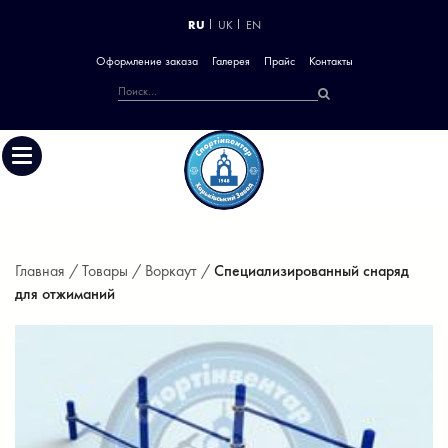
RU
UK
EN
Оформление заказа
Галерея
Прайс
Контакты
Главная /
Товары /
Воркаут /
Специализированный снаряд
для отжиманий