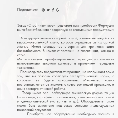
Поделиться:
Завод «Спортинвентарь» предлагает вам приобрести Ферму для
щита баскетбольного поворотную со следующими параметрами:
Конструкция является сварной рамой, изготавливающейся из
высококачественной стали, которая окрашивается импортной
эмалью. Имеет стандартные отверстия для крепления щита
баскетбольного. В комплект поставки не входит: щит, кольцо и
сетка.
Мы используем сертифицированное сырье для изготовления
исключительно высокого качества и применяем передовые
технологии.
Производитель предоставляет гарантию, но напоминает вам о
том, что вы обязаны соблюдать эксплуатационные нормы, с
которыми вы будете ознакомлены. Множество наших
постоянных клиентов знакомы с качеством нашей продукции, и
они в восторге от нашей работы.
Товар имеет всю необходимую техническую документацию
(техпаспорт, сертификат соответствия, заключение санитарной
эпидемиологической экспертизы и др.). Оборудование также
может быть выполнено под заказ согласно индивидуальных
пожеланий покупателя.
Приобретенное оборудование необходимо хранить в
специализированном складском помещении в горизонтальном