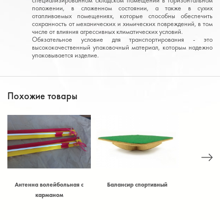
положении, в сложенном состоянии, а также в сухих
отапливаемых помещениях, которые способны обеспечить
сохранность от механических и химических повреждений, в том
числе от влияния агрессивных климатических условий.
Обязательное условие для транспортирования - это
высококачественный упаковочный материал, которым надежно
упаковывается изделие.
Похожие товары
Антенна волейбольная с
Балансир спортивный
Балансир
)
карманом