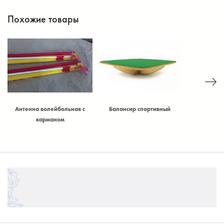
Похожие товары
ольная с
Балансир спортивный
Балансировочные камни
Б
м