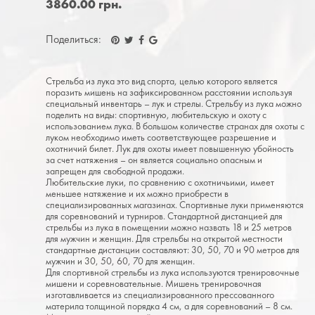
3860.00 грн.
Поделиться:
Стрельба из лука это вид спорта, целью которого является
поразить мишень на зафиксированном расстоянии используя
специальный инвентарь – лук и стрелы. Стрельбу из лука можно
поделить на виды: спортивную, любительскую и охоту с
использованием лука. В большом количестве странах для охоты с
луком необходимо иметь соответствующее разрешение и
охотничий билет. Лук для охоты имеет повышенную убойность
за счет натяжения – он является социально опасным и
запрещен для свободной продажи.
Любительские луки, по сравнению с охотничьими, имеет
меньшее натяжение и их можно приобрести в
специализированных магазинах. Спортивные луки применяются
для соревнований и турниров. Стандартной дистанцией для
стрельбы из лука в помещении можно назвать 18 и 25 метров
для мужчин и женщин. Для стрельбы на открытой местности
стандартные дистанции составляют: 30, 50, 70 и 90 метров для
мужчин и 30, 50, 60, 70 для женщин.
Для спортивной стрельбы из лука используются тренировочные
мишени и соревновательные. Мишень тренировочная
изготавливается из специализированного прессованного
материла толщиной порядка 4 см, а для соревнований – 8 см.