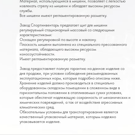
Материал, использующийся в мишени, позволяет с легкостью
извлекать стрелу из мишени и обладает высоким ресурсом
службы.
Все мишени имеют регламентированную разметку.
Завод Спортинвентарь предлагает щит для мишени
регулируемый стационарный массовый со следующими
характеристиками:
Оснащен регулировкой по высоте и наклону.
Плоскость мишени выполнена из специального прессованного
материала, обладающего высоким ресурсом
износоустойчивости.
Имеет регламентированную разметку.
Завод предоставляет полную гарантию на данное изделие со
дня продажи, при условии соблюдения рекомендованных
эксплуатационных норм, которые подробно описаны ниже.
Хранение изделий должно производиться в специально
оборудованном складском помещении в сложенном виде в
горизонтальном положении в отапливаемых сухих условиях,
которые обеспечат надлежащую сохранность от механических и
химических повреждений, а так от воздействия агрессивных
климатических сред.
Обязательным условием для транспортирования является
качественный упаковочный материал, которым надежно
упаковывается изделие.