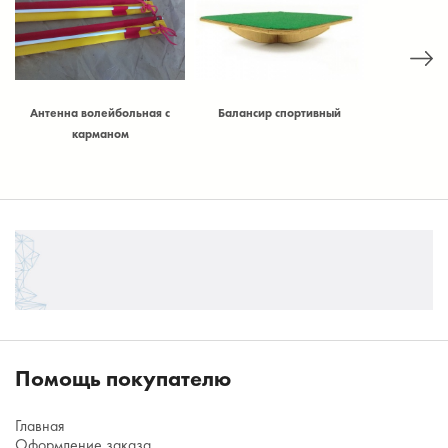
Антенна волейбольная с
Балансир спортивный
Балансир
)
карманом
Помощь покупателю
Главная
Оформление заказа